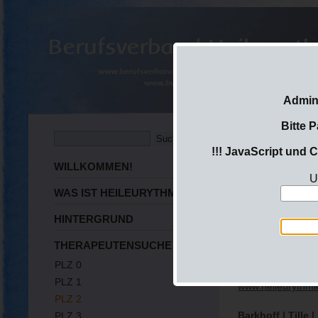
Admini
Bitte 
!!! JavaScript und C
Sie sind hier:
Login
WILLKOMMEN!
U
WAS IST HEILEURYTHMIE?
PLZ 2
HINTERGRUND
Die folgenden Mit
Heileurythmie /Eu
THERAPEUTENSUCHE
PLZ 0
Voß | Sibylle |
Ha
PLZ 1
www.heileurythm
PLZ 2
Barkhoff | Tille |
PLZ 3