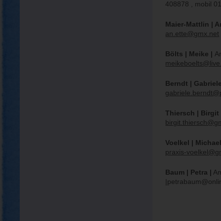
408878 , mobil 0
Maier-Mattlin | A
an.ette@gmx.net
Bölts | Meike |
A
meikeboelts@live
Berndt | Gabriel
gabriele.berndt@
Thiersch | Birgit
birgit.thiersch@
Voelkel | Michae
praxis-voelkel@
Baum | Petra |
Am
|petrabaum@onlin