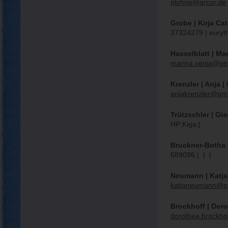
plohne@arcor.de
Grobe | Kirja Ca
37324279 | euryt
Hasselblatt | Ma
marina.xenia@g
Krenzler | Anja |
anjakrenzler@gm
Trützschler | Gis
HP;Kiga;|
Bruckner-Botha 
689096 | | |
Neumann | Katja
katjaneumann@p
Brockhoff | Dor
dorothea.brockh